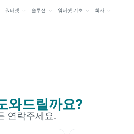
워터젯
솔루션
워터젯 기초
회사
도와드릴까요?
든 연락주세요.